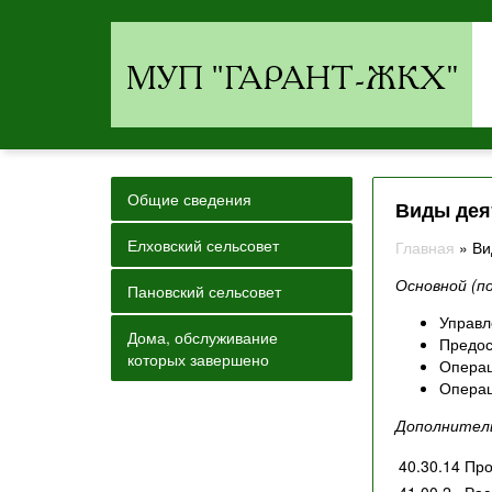
Общие сведения
Виды дея
Елховский сельсовет
Главная
»
Ви
Основной (п
Пановский сельсовет
Управл
Дома, обслуживание
Предос
которых завершено
Операц
Операц
Дополнител
40.30.14
Про
41.00.2
Рас