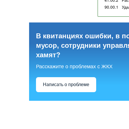
90.00.1
Уда
В квитанциях ошибки, в п
мусор, сотрудники управ
хамят?
Расскажите о проблемах с ЖКХ
Написать о проблеме