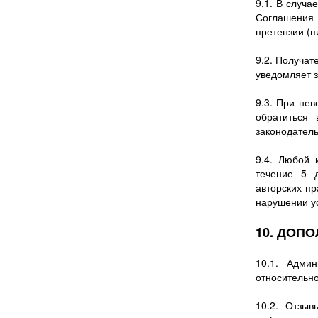
9.1. В случ
Соглашения
претензии (
9.2. Получат
уведомляет з
9.3. При не
обратиться
законодател
9.4. Любой 
течение 5 
авторских п
нарушении ус
10. ДОП
10.1. Адми
относительн
10.2. Отзы