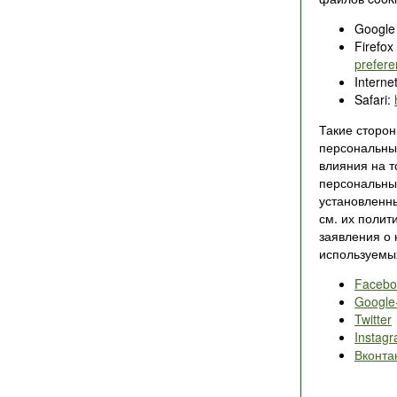
Google
Firefox
prefer
Interne
Safari:
Такие сторон
персональны
влияния на т
персональны
установленн
см. их полит
заявления о
используемы
Facebo
Google
Twitter
Instag
Вконта