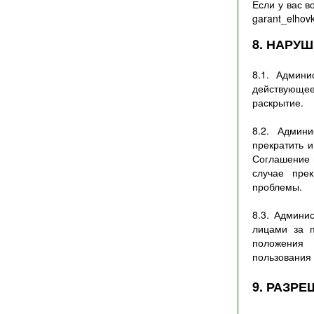
Если у вас 
garant_elhov
8. НАРУ
8.1. Админ
действующе
раскрытие.
8.2. Админ
прекратить 
Соглашение 
случае пре
проблемы.
8.3. Админи
лицами за 
положения 
пользования
9. РАЗР