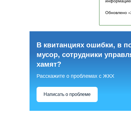
информацией
Обновлено «2
В квитанциях ошибки, в п
мусор, сотрудники управ
хамят?
Расскажите о проблемах с ЖКХ
Написать о проблеме