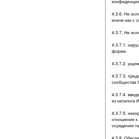
конфиденциа
4.3.6. Не ис
иначе как с 
4.3.7. Не ис
4.3.7.1. нар
форме.
4.3.7.2. уще
4.3.7.3. пре
сообщества б
4.3.7.4. вве
из каталога 
4.3.7.5. нек
отношения к
осуждения та
4.3.8. Обес