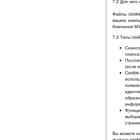
7.2 Для чего
Файлы cooki
вашем компь
Компания МУ
7.3 Типы coo
Сеансо
сеанса 
Постоя
(если в
Cookie
исполь
появле
иденти
образо
информ
Функци
выбора
страни
Вы можете на
файлов cook