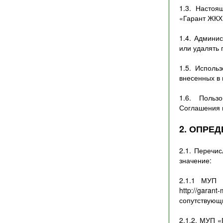
1.3. Насто
«Гарант ЖКХ»
1.4. Админи
или удалять
1.5. Исполь
внесенных в
1.6. Польз
Соглашения 
2. ОПРЕ
2.1. Перечи
значение:
2.1.1 МУП 
http://garan
сопутствующи
2.1.2. МУП 