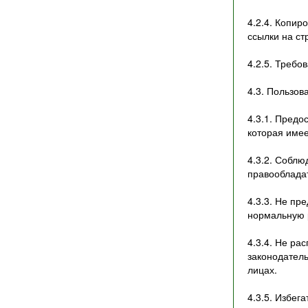
4.2.4. Копи
ссылки на ст
4.2.5. Требо
4.3. Пользов
4.3.1. Пред
которая име
4.3.2. Собл
правооблада
4.3.3. Не пр
нормальную 
4.3.4. Не р
законодател
лицах.
4.3.5. Избег