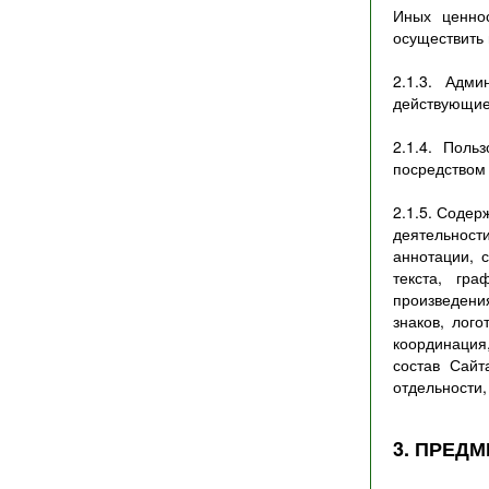
Иных ценнос
осуществить 
2.1.3. Адм
действующие
2.1.4. Поль
посредством
2.1.5. Содер
деятельност
аннотации, 
текста, гра
произведени
знаков, лог
координация
состав Сайт
отдельности,
3. ПРЕД